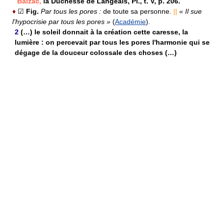
Balzac,
la Duchesse de Langeais, Pl., t. V, p. 206.
♦
☑
Fig.
Par tous les pores :
de toute sa personne.
||
« Il sue
l'hypocrisie par tous les pores »
(
Académie
).
2
(…) le soleil donnait à la création cette caresse, la
lumière : on percevait par tous les pores l'harmonie qui se
dégage de la douceur colossale des choses (…)