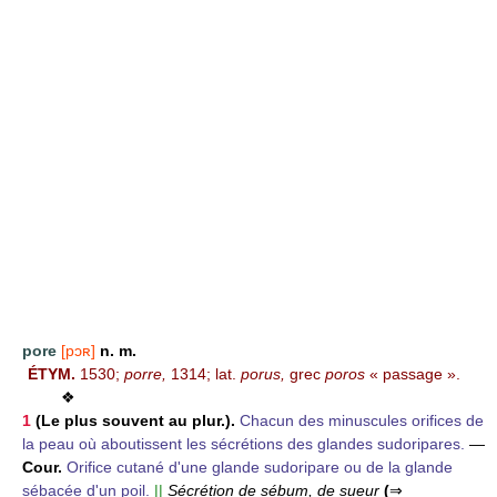
pore
[pɔʀ]
n. m.
ÉTYM.
1530;
porre,
1314; lat.
porus,
grec
poros
« passage ».
❖
1
(Le plus souvent au plur.).
Chacun des minuscules orifices de
la peau où aboutissent les sécrétions des glandes sudoripares.
—
Cour.
Orifice cutané d'une glande sudoripare ou de la glande
sébacée d'un poil.
||
Sécrétion de sébum, de sueur
(
⇒