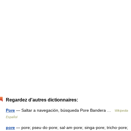
Regardez d'autres dictionnaires:
Pore
— Saltar a navegación, búsqueda Pore Bandera …
Wikipedia
Español
pore
— pore; pseu·do·pore; sal·am·pore; singa·pore; tricho·pore;