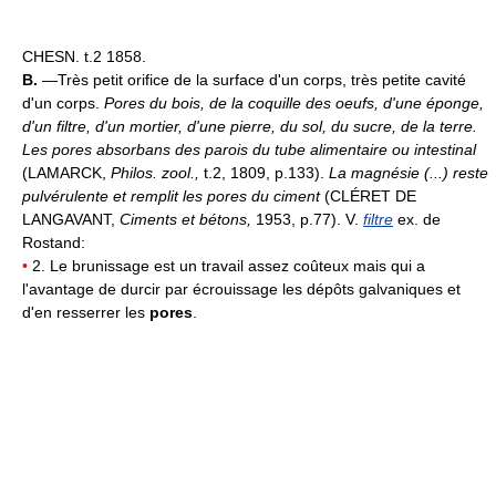
CHESN. t.2 1858.
B.
—Très petit orifice de la surface d'un corps, très petite cavité
d'un corps.
Pores du bois, de la coquille des oeufs, d'une éponge,
d'un filtre, d'un mortier, d'une pierre, du sol, du sucre, de la terre.
Les pores absorbans des parois du tube alimentaire ou intestinal
(LAMARCK,
Philos. zool.,
t.2, 1809, p.133).
La magnésie (...) reste
pulvérulente et remplit les pores du ciment
(CLÉRET DE
LANGAVANT,
Ciments et bétons,
1953, p.77). V.
filtre
ex. de
Rostand:
•
2. Le brunissage est un travail assez coûteux mais qui a
l'avantage de durcir par écrouissage les dépôts galvaniques et
d'en resserrer les
pores
.