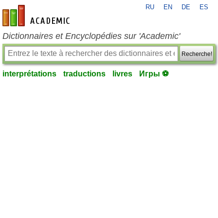
RU
EN
DE
ES
fr-academic.com
Dictionnaires et Encyclopédies sur 'Academic'
Recherche!
interprétations
traductions
livres
Игры ⚽