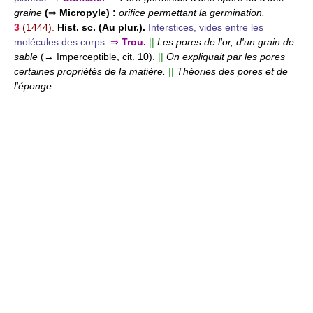
graine
(
⇒
Micropyle) :
orifice permettant la germination.
3
(1444).
Hist. sc.
(Au plur.).
Interstices, vides entre les
molécules des corps.
⇒
Trou.
||
Les pores de l'or, d'un grain de
sable
(→ Imperceptible, cit. 10).
||
On expliquait par les pores
certaines propriétés de la matière.
||
Théories des pores et de
l'éponge.