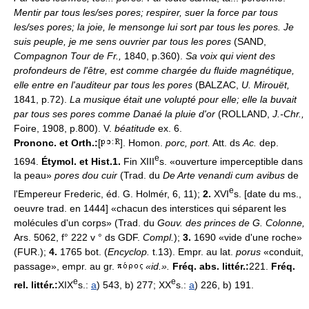
Mentir par tous les/ses pores; respirer, suer la force par tous
les/ses pores; la joie, le mensonge lui sort par tous les pores.
Je
suis peuple, je me sens ouvrier par tous les pores
(SAND,
Compagnon Tour de Fr.,
1840, p.360).
Sa voix qui vient des
profondeurs de l'être, est comme chargée du fluide magnétique,
elle entre en l'auditeur par tous les pores
(BALZAC,
U. Mirouët,
1841, p.72).
La musique était une volupté pour elle; elle la buvait
par tous ses pores comme Danaé la pluie d'or
(ROLLAND,
J.-Chr.,
Foire, 1908, p.800). V.
béatitude
ex. 6.
Prononc. et Orth.:
[
]. Homon.
porc, port.
Att. ds
Ac.
dep.
e
1694.
Étymol. et Hist.1.
Fin XIII
s. «ouverture imperceptible dans
la peau»
pores dou cuir
(Trad. du
De Arte venandi cum avibus
de
e
l'Empereur Frederic, éd. G. Holmér, 6, 11);
2.
XVI
s. [date du ms.,
oeuvre trad. en 1444] «chacun des interstices qui séparent les
molécules d'un corps» (Trad. du
Gouv. des princes de G. Colonne,
Ars. 5062, f° 222 v ° ds GDF.
Compl.
);
3.
1690 «vide d'une roche»
(FUR.);
4.
1765 bot. (
Encyclop.
t.13). Empr. au lat.
porus
«conduit,
passage», empr. au gr.
«id.».
Fréq. abs. littér.:
221.
Fréq.
e
e
rel. littér.:
XIX
s.:
a
) 543, b) 277; XX
s.:
a
) 226, b) 191.