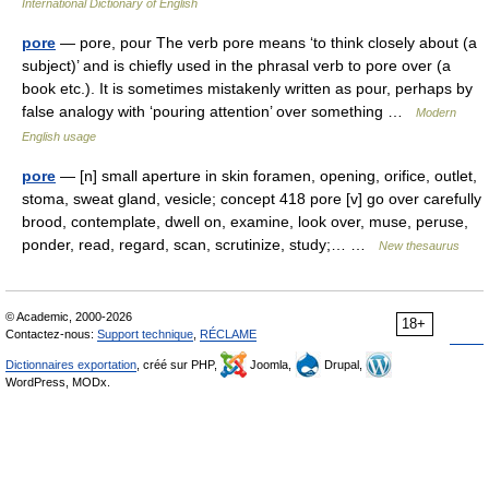
International Dictionary of English
pore
— pore, pour The verb pore means ‘to think closely about (a
subject)’ and is chiefly used in the phrasal verb to pore over (a
book etc.). It is sometimes mistakenly written as pour, perhaps by
false analogy with ‘pouring attention’ over something …
Modern
English usage
pore
— [n] small aperture in skin foramen, opening, orifice, outlet,
stoma, sweat gland, vesicle; concept 418 pore [v] go over carefully
brood, contemplate, dwell on, examine, look over, muse, peruse,
ponder, read, regard, scan, scrutinize, study;… …
New thesaurus
© Academic, 2000-2026
18+
Contactez-nous:
Support technique
,
RÉCLAME
Dictionnaires exportation
, créé sur PHP,
Joomla,
Drupal,
WordPress, MODx.