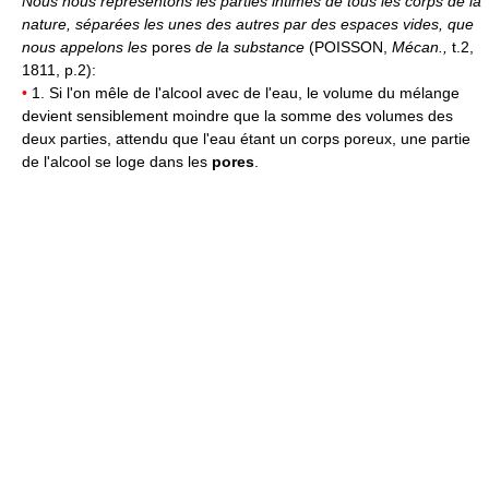
Nous nous représentons les parties intimes de tous les corps de la
nature, séparées les unes des autres par des espaces vides, que
nous appelons les
pores
de la substance
(POISSON,
Mécan.,
t.2,
1811, p.2):
•
1. Si l'on mêle de l'alcool avec de l'eau, le volume du mélange
devient sensiblement moindre que la somme des volumes des
deux parties, attendu que l'eau étant un corps poreux, une partie
de l'alcool se loge dans les
pores
.