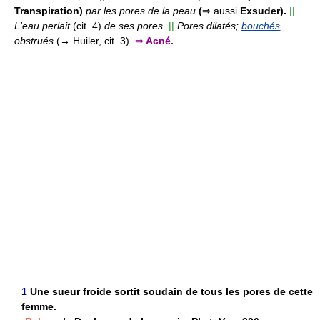
Transpiration)
par les pores de la peau
(
⇒
aussi
Exsuder).
||
L'eau perlait
(cit. 4)
de ses pores.
||
Pores dilatés;
bouchés
,
obstrués
(→ Huiler, cit. 3).
⇒
Acné.
1
Une sueur froide sortit soudain de tous les pores de cette
femme.