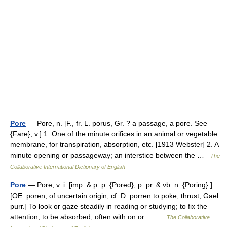
Pore
— Pore, n. [F., fr. L. porus, Gr. ? a passage, a pore. See
{Fare}, v.] 1. One of the minute orifices in an animal or vegetable
membrane, for transpiration, absorption, etc. [1913 Webster] 2. A
minute opening or passageway; an interstice between the …
The
Collaborative International Dictionary of English
Pore
— Pore, v. i. [imp. & p. p. {Pored}; p. pr. & vb. n. {Poring}.]
[OE. poren, of uncertain origin; cf. D. porren to poke, thrust, Gael.
purr.] To look or gaze steadily in reading or studying; to fix the
attention; to be absorbed; often with on or… …
The Collaborative