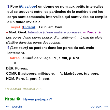
3
Pore
(
Physique
)
on donne ce nom aux petits intervalles
qui se trouvent entre les particules de la matière dont les
corps sont composés; intervalles qui sont vides ou remplis
d'un fluide invisible.
Encycl. (
Diderot
),
1765, art.
Pore.
♦
Mod.
Géol.
Interstice (d'une matière poreuse).
⇒
Porosité.
||
Les pores d'une pierre ponce, d'un sédiment.
||
L'eau de pluie
s'infiltre dans les pores des roches.
4
(Les eaux)
se perdent dans les pores du sol, mais
lentement.
Balzac,
le Curé de village, Pl., t. VIII, p. 673.
❖
DÉR.
Poreux.
COMP.
Blastopore, millépore. —
V.
Madrépore, tubipore.
HOM.
Porc,
1.
port,
2.
port.
Encyclopédie Universelle
.
2012
.
Игры ⚽
Нужен реферат?
porcin
poreux