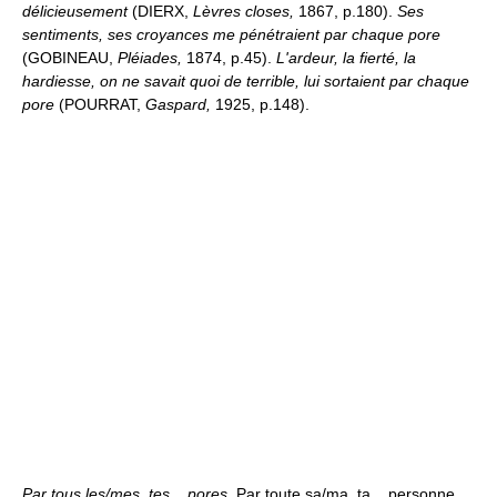
délicieusement
(DIERX,
Lèvres closes,
1867, p.180).
Ses
sentiments, ses croyances me pénétraient par chaque pore
(GOBINEAU,
Pléiades,
1874, p.45).
L'ardeur, la fierté, la
hardiesse, on ne savait quoi de terrible, lui sortaient par chaque
pore
(POURRAT,
Gaspard,
1925, p.148).
Par tous les/mes, tes... pores.
Par toute sa/ma, ta... personne.