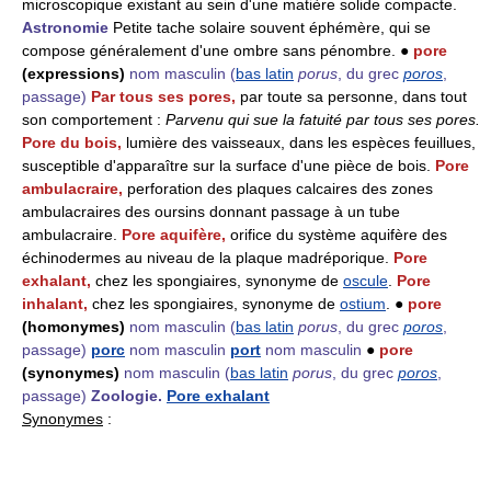
microscopique existant au sein d'une matière solide compacte.
Astronomie
Petite tache solaire souvent éphémère, qui se
compose généralement d'une ombre sans pénombre. ●
pore
(expressions)
nom masculin
(
bas latin
porus
, du grec
poros
,
passage)
Par tous ses pores,
par toute sa personne, dans tout
son comportement :
Parvenu qui sue la fatuité par tous ses pores.
Pore du bois,
lumière des vaisseaux, dans les espèces feuillues,
susceptible d'apparaître sur la surface d'une pièce de bois.
Pore
ambulacraire,
perforation des plaques calcaires des zones
ambulacraires des oursins donnant passage à un tube
ambulacraire.
Pore aquifère,
orifice du système aquifère des
échinodermes au niveau de la plaque madréporique.
Pore
exhalant,
chez les spongiaires, synonyme de
oscule
.
Pore
inhalant,
chez les spongiaires, synonyme de
ostium
. ●
pore
(homonymes)
nom masculin
(
bas latin
porus
, du grec
poros
,
passage)
porc
nom masculin
port
nom masculin
●
pore
(synonymes)
nom masculin
(
bas latin
porus
, du grec
poros
,
passage)
Zoologie.
Pore exhalant
Synonymes
: