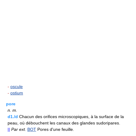
-
oscule
-
ostium
pore
n.
m.
d1./d
Chacun des orifices microscopiques, à la surface de la
peau, où débouchent les canaux des glandes sudoripares.
||
Par ext.
BOT
Pores d'une feuille.