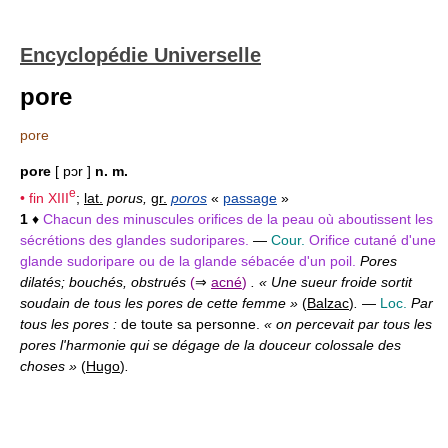
Encyclopédie Universelle
pore
pore
pore
[ pɔr ]
n. m.
e
• fin
XIII
;
lat.
porus,
gr.
poros
«
passage
»
1
♦
Chacun des minuscules orifices de la peau où aboutissent les
sécrétions des glandes sudoripares.
—
Cour.
Orifice cutané d'une
glande sudoripare ou de la glande sébacée d'un poil.
Pores
dilatés; bouchés, obstrués
(
⇒
acné
)
. « Une sueur froide sortit
soudain de tous les pores de cette femme »
(
Balzac
)
.
—
Loc.
Par
tous les pores :
de toute sa personne.
« on percevait par tous les
pores l'harmonie qui se dégage de la douceur colossale des
choses »
(
Hugo
)
.