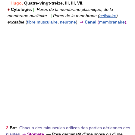
Hugo,
Quatre-vingt-treize, III, III, VII.
♦
Cytologie.
||
Pores de la membrane plasmique, de la
membrane nucléaire.
||
Pores de la membrane (
cellulaire
)
excitable
(
fibre musculaire
,
neurone
).
⇒
Canal
(
membranaire
).
2
Bot.
Chacun des minuscules orifices des parties aériennes des
plantes.
⇒
Stomate.
—
Pore germinatif d'une spore ou d'une