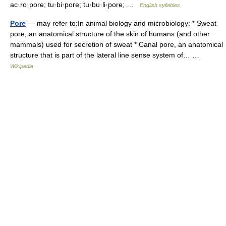
ac·ro·pore; tu·bi·pore; tu·bu·li·pore; …
English syllables
Pore
— may refer to:In animal biology and microbiology: * Sweat
pore, an anatomical structure of the skin of humans (and other
mammals) used for secretion of sweat * Canal pore, an anatomical
structure that is part of the lateral line sense system of… …
Wikipedia