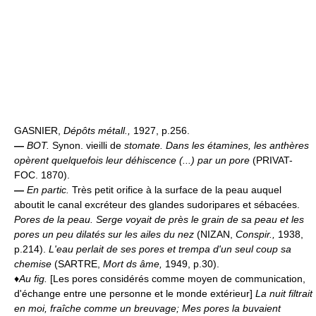
GASNIER,
Dépôts métall.,
1927, p.256.
—
BOT.
Synon. vieilli de
stomate.
Dans les étamines, les anthères
opèrent quelquefois leur déhiscence (...) par un pore
(PRIVAT-
FOC. 1870).
—
En partic.
Très petit orifice à la surface de la peau auquel
aboutit le canal excréteur des glandes sudoripares et sébacées.
Pores de la peau.
Serge voyait de près le grain de sa peau et les
pores un peu dilatés sur les ailes du nez
(NIZAN,
Conspir.,
1938,
p.214).
L'eau perlait de ses pores et trempa d'un seul coup sa
chemise
(SARTRE,
Mort ds âme,
1949, p.30).
♦
Au fig.
[Les pores considérés comme moyen de communication,
d'échange entre une personne et le monde extérieur]
La nuit filtrait
en moi, fraîche comme un breuvage; Mes pores la buvaient