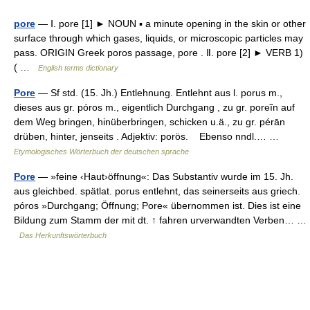
pore
— Ⅰ. pore [1] ► NOUN ▪ a minute opening in the skin or other
surface through which gases, liquids, or microscopic particles may
pass. ORIGIN Greek poros passage, pore . Ⅱ. pore [2] ► VERB 1)
( …
English terms dictionary
Pore
— Sf std. (15. Jh.) Entlehnung. Entlehnt aus l. porus m.,
dieses aus gr. póros m., eigentlich Durchgang , zu gr. poreĩn auf
dem Weg bringen, hinüberbringen, schicken u.ä., zu gr. pérān
drüben, hinter, jenseits . Adjektiv: porös. Ebenso nndl.… …
Etymologisches Wörterbuch der deutschen sprache
Pore
— »feine ‹Haut›öffnung«: Das Substantiv wurde im 15. Jh.
aus gleichbed. spätlat. porus entlehnt, das seinerseits aus griech.
póros »Durchgang; Öffnung; Pore« übernommen ist. Dies ist eine
Bildung zum Stamm der mit dt. ↑ fahren urverwandten Verben… …
Das Herkunftswörterbuch